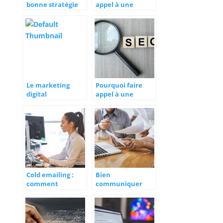
bonne stratégie
appel à une
de
agence de
communication
marketing ?
Le marketing
Pourquoi faire
digital
appel à une
responsable : une
agence web pour
alternative verte
son site web ?
Cold emailing :
Bien
comment
communiquer
optimiser votre
autour de sa
taux de reponse ?
marque :
comment faire ?